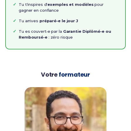
Tu t'inspires d'
exemples et modèles
pour
gagner en confiance
Tu arrives
préparé•e le jour J
Tu es couvert•e par la
Garantie Diplômé•e ou
Remboursé•e
: zéro risque
Votre
formateur