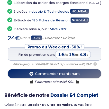
Élaboration du cahier des charges fonctionnel (CDCF)
5 vidéos
Industrie & Technologies
NOUVEAU
E-Book de
183 Fiches de Révision
NOUVEAU
Dernière mise à jour :
Mars 2026
24€
47,99€
– Paiement unique
-50%
Promo du Week-end -50% !
16
15
42
Fin de promotion dans
:
:
h
m
s
Valable jusqu'au 08/08/2026 inclus puis retour à 47,99 €
?
Commander maintenant
Paiement sécurisé SSL
Bénéficie de notre
Dossier E4 Complet
Grâce à notre
Dossier E4 ultra-complet
, tu vas être