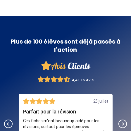
Plus de 100 élèves sont déjà passés à
l'action
Avis
Clients
4,4 • 16 Avis
illet
25 juillet
Parfait pour la révision
Sup
lles
Ces fiches m'ont beaucoup aidé pour les
Ces
p à
révisions, surtout pour les épreuves
rév