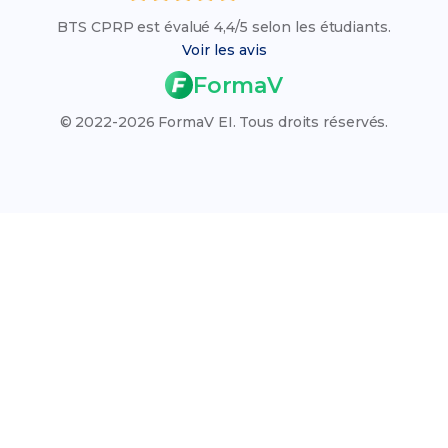
Réalisation de Produits) pour aider les étudiants à
Les BTS en Industrie et Production
BTS CPRP est évalué 4,4/5 selon les étudiants.
obtenir leur diplôme.
Liste des établissements
Voir les avis
Résultats des examens 2026
FormaV
Calendrier des examens 2026
© 2022-2026 FormaV EI. Tous droits réservés.
Rattrapage 2026
VAE (Validation des Acquis)
Qui sommes-nous ?
L'organisme FormaV
Espace membre
Nous contacter
Blog