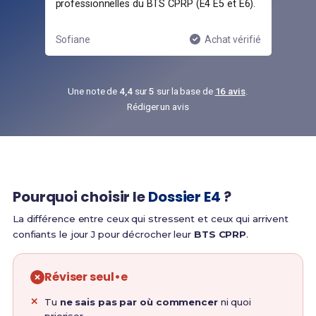
professionnelles du BTS CPRP (E4 E5 et E6).
com
ifié
Sofiane
Achat vérifié
Ana
Une note de
4,4
sur
5
sur la base de
16 avis
.
Rédiger un avis
Pourquoi choisir le
Dossier E4
?
La différence entre ceux qui stressent et ceux qui arrivent
confiants le jour J pour décrocher leur
BTS CPRP
.
Réviser seul•e
Tu
ne sais pas par où commencer
ni quoi
prioriser