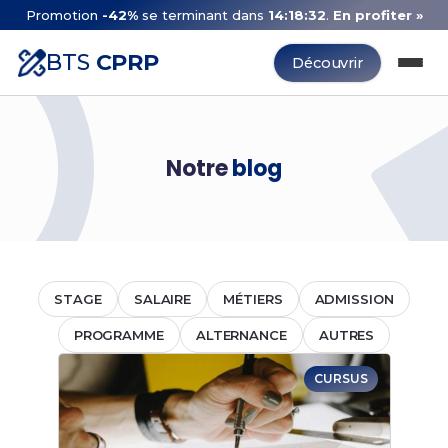
Promotion
-42%
se terminant dans
14:18:32
.
En profiter »
BTS
CPRP
Découvrir
Notre
blog
STAGE
SALAIRE
MÉTIERS
ADMISSION
PROGRAMME
ALTERNANCE
AUTRES
CURSUS