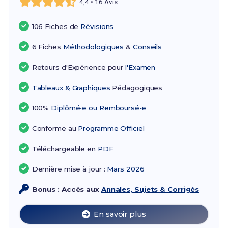
4,4 • 16 Avis
106 Fiches de
Révisions
6 Fiches
Méthodologiques
&
Conseils
Retours d'Expérience pour
l'Examen
Tableaux & Graphiques
Pédagogiques
100%
Diplômé•e ou Remboursé•e
Conforme au
Programme Officiel
Téléchargeable en
PDF
Dernière mise à jour :
Mars 2026
Bonus : Accès aux
Annales, Sujets & Corrigés
En savoir plus