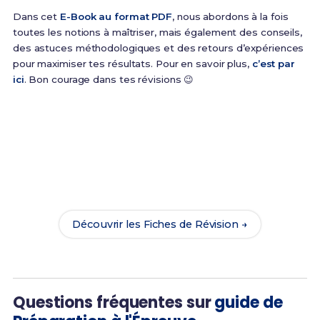
Dans cet
E-Book au format PDF
, nous abordons à la fois
toutes les notions à maîtriser, mais également des conseils,
des astuces méthodologiques et des retours d’expériences
pour maximiser tes résultats. Pour en savoir plus,
c’est par
ici
. Bon courage dans tes révisions 😉
Prêt(e) à réussir ton examen ?
Révise efficacement avec nos
106 Fiches de
Révision
pour le BTS CPRP et maximise tes chances
de réussite !
Découvrir les Fiches de Révision →
Questions fréquentes sur
guide de