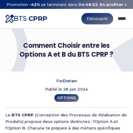
Promotion
-42%
se terminant dans
04:46:52
.
En profiter »
BTS
CPRP
Découvrir
Comment Choisir entre les
Options A et B du BTS CPRP ?
Par
Dorian
Publié le
28 juin 2024
OPTIONS
Le
BTS CPRP
(Conception des Processus de Réalisation de
Produits) propose deux options distinctes : l'Option A et
l'Option B. Chacune te prépare à des métiers spécifiques