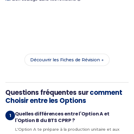
Prêt(e) à réussir ton examen ?
Révise efficacement avec nos
106 Fiches de
Révision
pour le BTS CPRP et maximise tes chances
de réussite !
Découvrir les Fiches de Révision →
Questions fréquentes sur
comment
Choisir entre les Options
Quelles différences entre l'Option A et
l'Option B du BTS CPRP ?
L'Option A te prépare à la production unitaire et aux