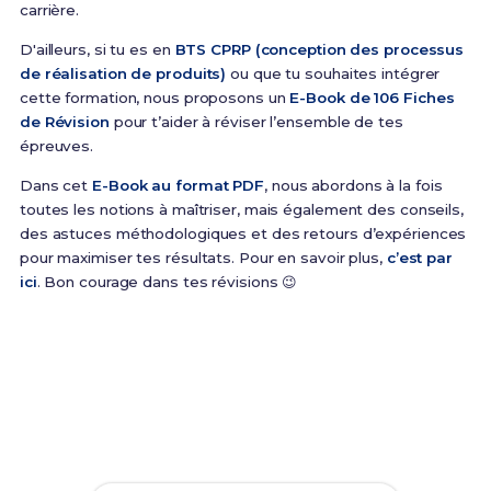
carrière.
D'ailleurs, si tu es en
BTS CPRP (conception des processus
de réalisation de produits)
ou que tu souhaites intégrer
cette formation, nous proposons un
E-Book de 106 Fiches
de Révision
pour t’aider à réviser l’ensemble de tes
épreuves.
Dans cet
E-Book au format PDF
, nous abordons à la fois
toutes les notions à maîtriser, mais également des conseils,
des astuces méthodologiques et des retours d’expériences
pour maximiser tes résultats. Pour en savoir plus,
c’est par
ici
. Bon courage dans tes révisions 😉
Prêt(e) à réussir ton examen ?
Révise efficacement avec nos
106 Fiches de
Révision
pour le BTS CPRP et maximise tes chances
de réussite !