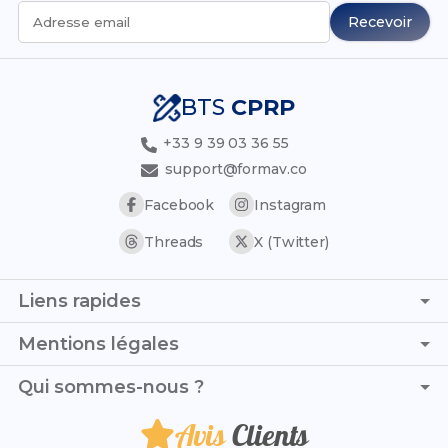
Recevoir
Adresse email
BTS
CPRP
+33 9 39 03 36 55
support@formav.co
Facebook
Instagram
Threads
X (Twitter)
Liens rapides
Page d'accueil
Mentions légales
Simulateur de notes
C.G.V. - C.G.U.
Qui sommes-nous ?
Trouver son stage
Politique de confidentialité
Trouver son alternance
Avis
Clients
Salut, moi c’est Mehdi Boultam, et en collaboration avec
Politique de remboursement